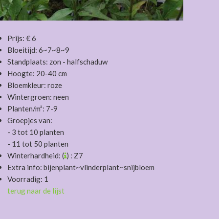
Prijs: € 6
Bloeitijd: 6~7~8~9
Standplaats: zon - halfschaduw
Hoogte: 20-40 cm
Bloemkleur: roze
Wintergroen: neen
Planten/m²: 7-9
Groepjes van:
- 3 tot 10 planten
- 11 tot 50 planten
Winterhardheid: (
) : Z7
Extra info: bijenplant~vlinderplant~snijbloem
Voorradig: 1
terug naar de lijst