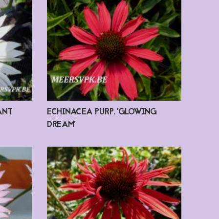
ANT
ECHINACEA PURP. 'GLOWING
DREAM'