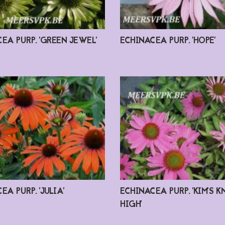
EA PURP. 'GREEN JEWEL'
ECHINACEA PURP. 'HOPE'
EA PURP. 'JULIA'
ECHINACEA PURP. 'KIM'S K
HIGH'