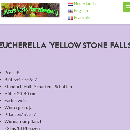
Nederlands
English
Français
EUCHERELLA 'YELLOWSTONE FALLS
Preis: €
Blütezeit: 5~6~7
Standort: Halb-Schatten - Schatten
Höhe: 20-40 cm
Farbe: weiss
Wintergrün: ja
Pflanzen/m²: 5-7
Wie man sie pflanzt:
- 3 bis 10 Pflanzen