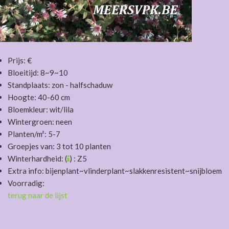
Prijs: €
Bloeitijd: 8~9~10
Standplaats: zon - halfschaduw
Hoogte: 40-60 cm
Bloemkleur: wit/lila
Wintergroen: neen
Planten/m²: 5-7
Groepjes van: 3 tot 10 planten
Winterhardheid: (
) : Z5
Extra info: bijenplant~vlinderplant~slakkenresistent~snijbloem
Voorradig:
terug naar de lijst